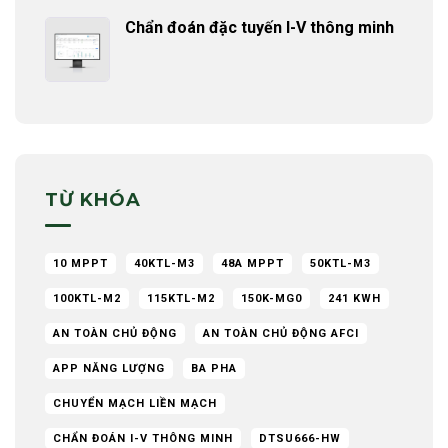
Chẩn đoán đặc tuyến I-V thông minh
TỪ KHÓA
10 MPPT
40KTL-M3
48A MPPT
50KTL-M3
100KTL-M2
115KTL-M2
150K-MG0
241 KWH
AN TOÀN CHỦ ĐỘNG
AN TOÀN CHỦ ĐỘNG AFCI
APP NĂNG LƯỢNG
BA PHA
CHUYỂN MẠCH LIỀN MẠCH
CHẨN ĐOÁN I-V THÔNG MINH
DTSU666-HW