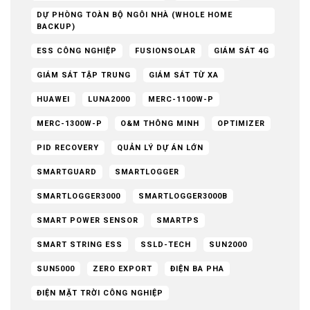
DỰ PHÒNG TOÀN BỘ NGÔI NHÀ (WHOLE HOME
BACKUP)
ESS CÔNG NGHIỆP
FUSIONSOLAR
GIÁM SÁT 4G
GIÁM SÁT TẬP TRUNG
GIÁM SÁT TỪ XA
HUAWEI
LUNA2000
MERC-1100W-P
MERC-1300W-P
O&M THÔNG MINH
OPTIMIZER
PID RECOVERY
QUẢN LÝ DỰ ÁN LỚN
SMARTGUARD
SMARTLOGGER
SMARTLOGGER3000
SMARTLOGGER3000B
SMART POWER SENSOR
SMARTPS
SMART STRING ESS
SSLD-TECH
SUN2000
SUN5000
ZERO EXPORT
ĐIỆN BA PHA
ĐIỆN MẶT TRỜI CÔNG NGHIỆP