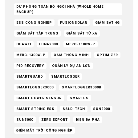
DỰ PHÒNG TOÀN BỘ NGÔI NHÀ (WHOLE HOME
BACKUP)
ESS CÔNG NGHIỆP
FUSIONSOLAR
GIÁM SÁT 4G
GIÁM SÁT TẬP TRUNG
GIÁM SÁT TỪ XA
HUAWEI
LUNA2000
MERC-1100W-P
MERC-1300W-P
O&M THÔNG MINH
OPTIMIZER
PID RECOVERY
QUẢN LÝ DỰ ÁN LỚN
SMARTGUARD
SMARTLOGGER
SMARTLOGGER3000
SMARTLOGGER3000B
SMART POWER SENSOR
SMARTPS
SMART STRING ESS
SSLD-TECH
SUN2000
SUN5000
ZERO EXPORT
ĐIỆN BA PHA
ĐIỆN MẶT TRỜI CÔNG NGHIỆP