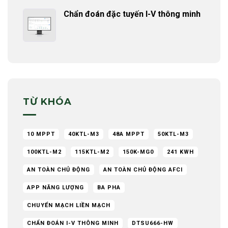
Chẩn đoán đặc tuyến I-V thông minh
TỪ KHÓA
10 MPPT
40KTL-M3
48A MPPT
50KTL-M3
100KTL-M2
115KTL-M2
150K-MG0
241 KWH
AN TOÀN CHỦ ĐỘNG
AN TOÀN CHỦ ĐỘNG AFCI
APP NĂNG LƯỢNG
BA PHA
CHUYỂN MẠCH LIỀN MẠCH
CHẨN ĐOÁN I-V THÔNG MINH
DTSU666-HW