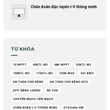
Chẩn đoán đặc tuyến I-V thông minh
TỪ KHÓA
10 MPPT
40KTL-M3
48A MPPT
50KTL-M3
100KTL-M2
115KTL-M2
150K-MG0
241 KWH
AN TOÀN CHỦ ĐỘNG
AN TOÀN CHỦ ĐỘNG AFCI
APP NĂNG LƯỢNG
BA PHA
CHUYỂN MẠCH LIỀN MẠCH
CHẨN ĐOÁN I-V THÔNG MINH
DTSU666-HW