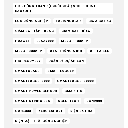
DỰ PHÒNG TOÀN BỘ NGÔI NHÀ (WHOLE HOME
BACKUP)
ESS CÔNG NGHIỆP
FUSIONSOLAR
GIÁM SÁT 4G
GIÁM SÁT TẬP TRUNG
GIÁM SÁT TỪ XA
HUAWEI
LUNA2000
MERC-1100W-P
MERC-1300W-P
O&M THÔNG MINH
OPTIMIZER
PID RECOVERY
QUẢN LÝ DỰ ÁN LỚN
SMARTGUARD
SMARTLOGGER
SMARTLOGGER3000
SMARTLOGGER3000B
SMART POWER SENSOR
SMARTPS
SMART STRING ESS
SSLD-TECH
SUN2000
SUN5000
ZERO EXPORT
ĐIỆN BA PHA
ĐIỆN MẶT TRỜI CÔNG NGHIỆP