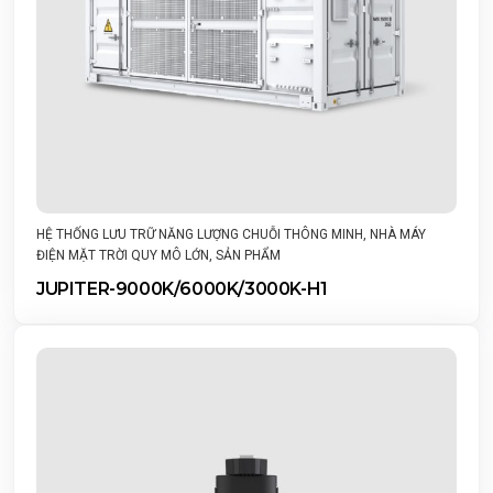
HỆ THỐNG LƯU TRỮ NĂNG LƯỢNG CHUỖI THÔNG MINH
,
NHÀ MÁY
ĐIỆN MẶT TRỜI QUY MÔ LỚN
,
SẢN PHẨM
JUPITER-9000K/6000K/3000K-H1