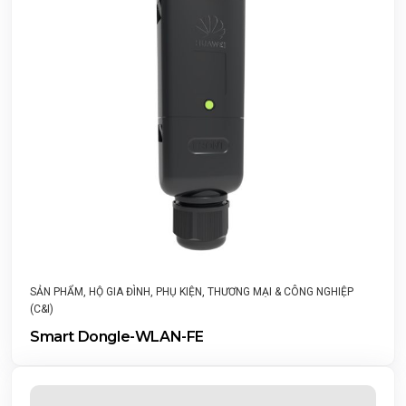
SẢN PHẨM
,
HỘ GIA ĐÌNH
,
PHỤ KIỆN
,
THƯƠNG MẠI & CÔNG NGHIỆP
(C&I)
Smart Dongle-WLAN-FE