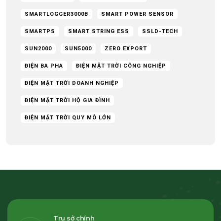
SMARTLOGGER3000B
SMART POWER SENSOR
SMARTPS
SMART STRING ESS
SSLD-TECH
SUN2000
SUN5000
ZERO EXPORT
ĐIỆN BA PHA
ĐIỆN MẶT TRỜI CÔNG NGHIỆP
ĐIỆN MẶT TRỜI DOANH NGHIỆP
ĐIỆN MẶT TRỜI HỘ GIA ĐÌNH
ĐIỆN MẶT TRỜI QUY MÔ LỚN
Trụ sở chính