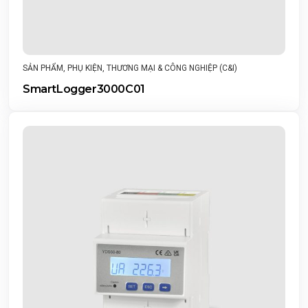
SẢN PHẨM
,
PHỤ KIỆN
,
THƯƠNG MẠI & CÔNG NGHIỆP (C&I)
SmartLogger3000C01