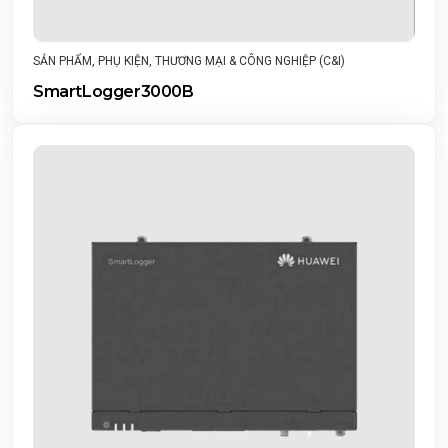
SẢN PHẨM
,
PHỤ KIỆN
,
THƯƠNG MẠI & CÔNG NGHIỆP (C&I)
SmartLogger3000B