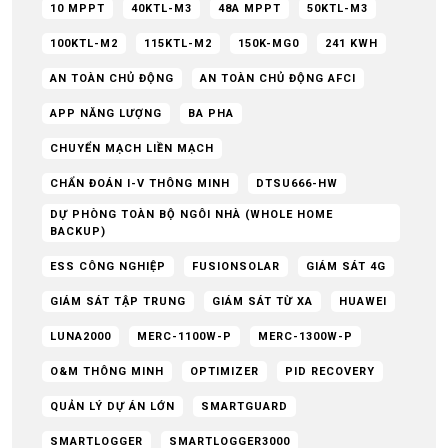
10 MPPT
40KTL-M3
48A MPPT
50KTL-M3
100KTL-M2
115KTL-M2
150K-MG0
241 KWH
AN TOÀN CHỦ ĐỘNG
AN TOÀN CHỦ ĐỘNG AFCI
APP NĂNG LƯỢNG
BA PHA
CHUYỂN MẠCH LIỀN MẠCH
CHẨN ĐOÁN I-V THÔNG MINH
DTSU666-HW
DỰ PHÒNG TOÀN BỘ NGÔI NHÀ (WHOLE HOME
BACKUP)
ESS CÔNG NGHIỆP
FUSIONSOLAR
GIÁM SÁT 4G
GIÁM SÁT TẬP TRUNG
GIÁM SÁT TỪ XA
HUAWEI
LUNA2000
MERC-1100W-P
MERC-1300W-P
O&M THÔNG MINH
OPTIMIZER
PID RECOVERY
QUẢN LÝ DỰ ÁN LỚN
SMARTGUARD
SMARTLOGGER
SMARTLOGGER3000