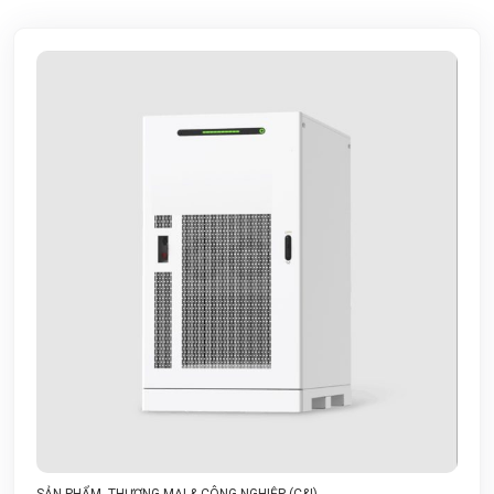
SẢN PHẨM
,
THƯƠNG MẠI & CÔNG NGHIỆP (C&I)