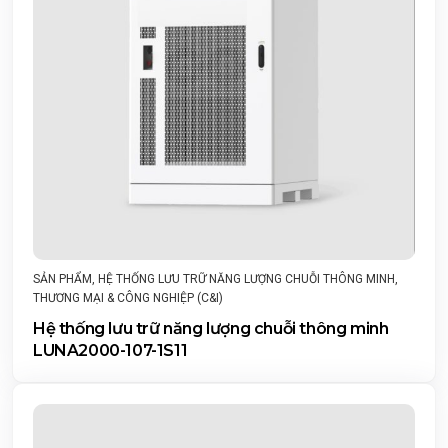
SẢN PHẨM
,
HỆ THỐNG LƯU TRỮ NĂNG LƯỢNG CHUỖI THÔNG MINH
,
THƯƠNG MẠI & CÔNG NGHIỆP (C&I)
Hệ thống lưu trữ năng lượng chuỗi thông minh
LUNA2000-107-1S11