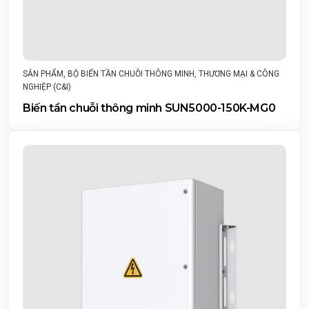
SẢN PHẨM
,
BỘ BIẾN TẦN CHUỖI THÔNG MINH
,
THƯƠNG MẠI & CÔNG
NGHIỆP (C&I)
Biến tần chuỗi thông minh SUN5000-150K-MG0