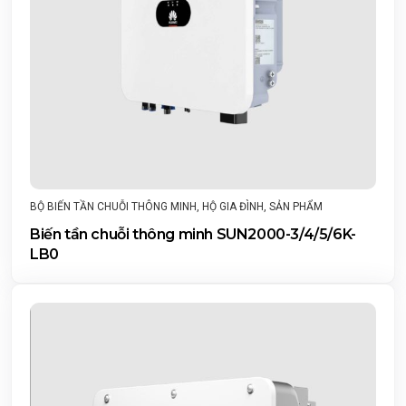
BỘ BIẾN TẦN CHUỖI THÔNG MINH
,
HỘ GIA ĐÌNH
,
SẢN PHẨM
Biến tần chuỗi thông minh SUN2000-3/4/5/6K-
LB0