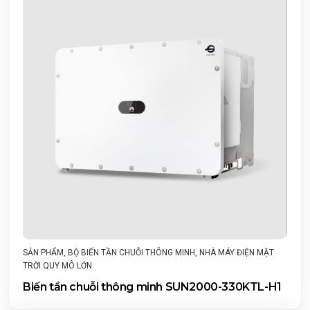
SẢN PHẨM
,
BỘ BIẾN TẦN CHUỖI THÔNG MINH
,
NHÀ MÁY ĐIỆN MẶT
TRỜI QUY MÔ LỚN
Biến tần chuỗi thông minh SUN2000-330KTL-H1