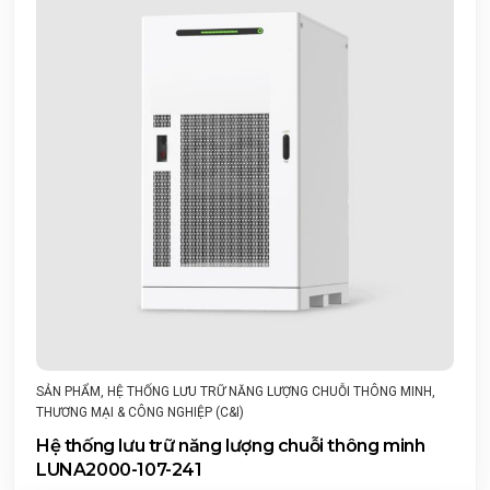
SẢN PHẨM
,
HỆ THỐNG LƯU TRỮ NĂNG LƯỢNG CHUỖI THÔNG MINH
,
THƯƠNG MẠI & CÔNG NGHIỆP (C&I)
Hệ thống lưu trữ năng lượng chuỗi thông minh
LUNA2000-107-241