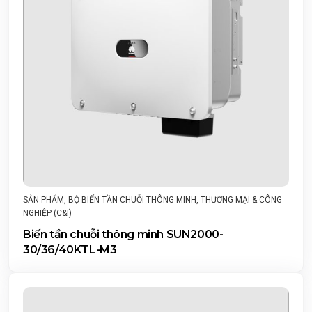
SẢN PHẨM
,
BỘ BIẾN TẦN CHUỖI THÔNG MINH
,
THƯƠNG MẠI & CÔNG
NGHIỆP (C&I)
Biến tần chuỗi thông minh SUN2000-
30/36/40KTL-M3