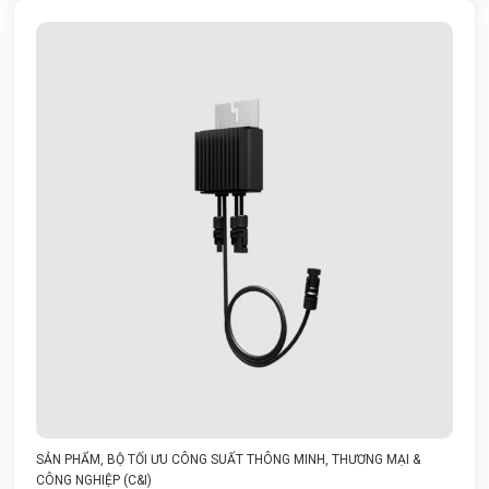
SẢN PHẨM
,
BỘ TỐI ƯU CÔNG SUẤT THÔNG MINH
,
THƯƠNG MẠI &
CÔNG NGHIỆP (C&I)