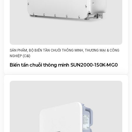
SẢN PHẨM
,
BỘ BIẾN TẦN CHUỖI THÔNG MINH
,
THƯƠNG MẠI & CÔNG
NGHIỆP (C&I)
Biến tần chuỗi thông minh SUN2000-150K-MG0