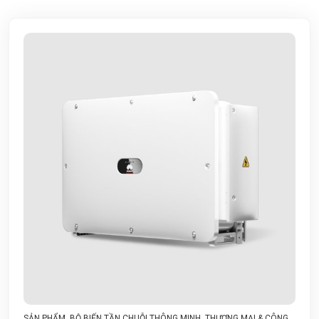
SẢN PHẨM
,
BỘ BIẾN TẦN CHUỖI THÔNG MINH
,
THƯƠNG MẠI & CÔNG