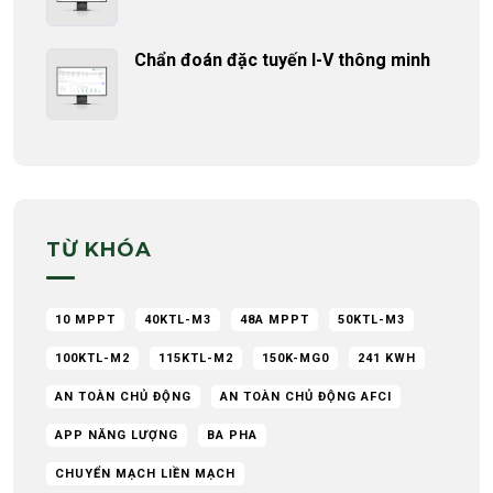
Chẩn đoán đặc tuyến I-V thông minh
TỪ KHÓA
10 MPPT
40KTL-M3
48A MPPT
50KTL-M3
100KTL-M2
115KTL-M2
150K-MG0
241 KWH
AN TOÀN CHỦ ĐỘNG
AN TOÀN CHỦ ĐỘNG AFCI
APP NĂNG LƯỢNG
BA PHA
CHUYỂN MẠCH LIỀN MẠCH