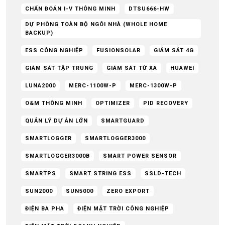
CHẨN ĐOÁN I-V THÔNG MINH
DTSU666-HW
DỰ PHÒNG TOÀN BỘ NGÔI NHÀ (WHOLE HOME
BACKUP)
ESS CÔNG NGHIỆP
FUSIONSOLAR
GIÁM SÁT 4G
GIÁM SÁT TẬP TRUNG
GIÁM SÁT TỪ XA
HUAWEI
LUNA2000
MERC-1100W-P
MERC-1300W-P
O&M THÔNG MINH
OPTIMIZER
PID RECOVERY
QUẢN LÝ DỰ ÁN LỚN
SMARTGUARD
SMARTLOGGER
SMARTLOGGER3000
SMARTLOGGER3000B
SMART POWER SENSOR
SMARTPS
SMART STRING ESS
SSLD-TECH
SUN2000
SUN5000
ZERO EXPORT
ĐIỆN BA PHA
ĐIỆN MẶT TRỜI CÔNG NGHIỆP